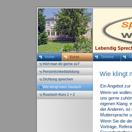
Lebendig Sprec
Home
Kurse
Termine
Ü
Hört man dir gerne zu?
Persönlichkeitsbildung
Wie klingt
Dichtung sprechen
Ein Angebot zur
Wie klingt mein Deutsch
Wenn wir wollen
Russisch-Kurs 1 + 2
uns gerne zuhört
eigenen Klang; e
der Anderen, ist
Muttersprache u
Wenn Sie die de
Vorträge, Refera