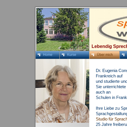
Lebendig Sprec
Home
Kurse
Über mich
Dr. Eugenia Cons
Frankreich auf
und studierte un
Sie unterrichtete
auch an
Schulen in Frank
Ihre Liebe zu Spr
Sprachgestaltung
Studio für Spra
25 Jahre freiberu